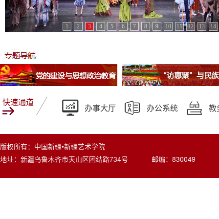
1
2
3
4
5
6
7
8
9
10
11
12
13
14
快速通道
办事大厅
办公系统
教
版权所有：中国新疆•新疆艺术学院
地址：新疆乌鲁木齐市天山区团结路734号 邮编：830049