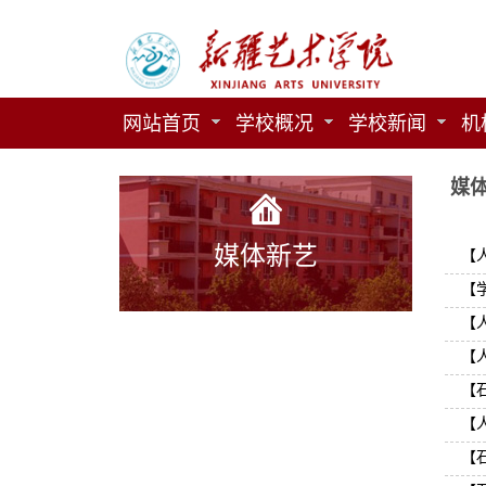
网站首页
学校概况
学校新闻
机
媒
媒体新艺
【
【
【
【
【
【
【