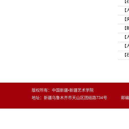
【石
【
【
【
【
【
【
版权所有：中国新疆•新疆艺术学院
地址：新疆乌鲁木齐市天山区团结路734号 邮编：8