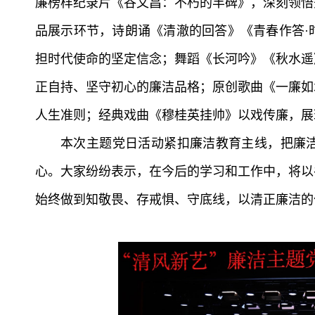
廉榜样纪录片《谷文昌：不朽的丰碑》，深刻领悟
品展示环节，诗朗诵《清澈的回答》《青春作答·
担时代使命的坚定信念；舞蹈《长河吟》《秋水遥
正自持、坚守初心的廉洁品格；原创歌曲《一廉如
人生准则；经典戏曲《穆桂英挂帅》以戏传廉，展
本次主题党日活动紧扣廉洁教育主线，把廉
心。大家纷纷表示，在今后的学习和工作中，将以
始终做到知敬畏、存戒惧、守底线，以清正廉洁的