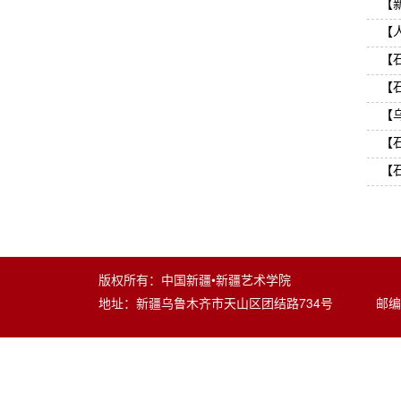
【
【
【
【
【
【
【
版权所有：中国新疆•新疆艺术学院
地址：新疆乌鲁木齐市天山区团结路734号 邮编：8