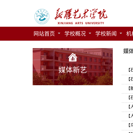
网站首页
学校概况
学校新闻
机
媒
媒体新艺
【
【
【
【
【
【
【