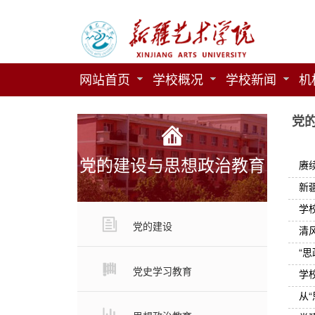
网站首页
学校概况
学校新闻
机
党
党的建设与思想政治教育
赓
新
学
党的建设
清
“
党史学习教育
学
从