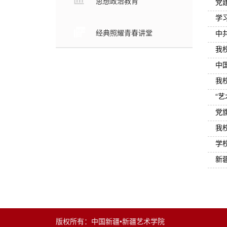
思想政治教育
党
学
经典照耀青春讲堂
中
我
中
我
“
党
我
学
新
版权所有：中国新疆•新疆艺术学院