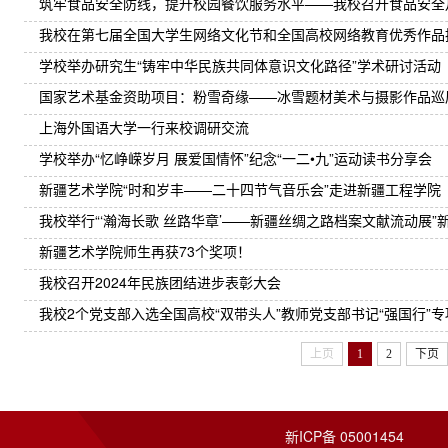
筑牢食品安全防线，提升校园餐饮服务水平——我校召开食品安全
我校在第七届全国大学生网络文化节和全国高校网络教育优秀作品
学校举办研究生“铸牢中华民族共同体意识文化路径”学术研讨活动
国家艺术基金资助项目：粉雪奇缘——冰雪题材美术与摄影作品巡展
上海外国语大学一行来校调研交流
学校举办“忆峥嵘岁月 展爱国情怀”纪念“一二•九”运动读书分享会
新疆艺术学院“时和岁丰——二十四节气音乐会”走进新疆工程学院
我校举行“‘瀚海长歌 丝路华章’——新疆丝绸之路档案文献流动展”新
新疆艺术学院师生再获73个奖项！
我校召开2024年民族团结进步表彰大会
我校2个党支部入选全国高校“双带头人”教师党支部书记“强国行”
上页
1
2
下页
新ICP备 05001454